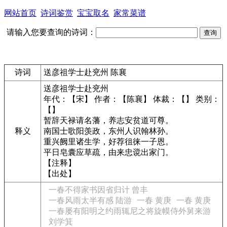
网站首页
诗词鉴赏
宝宝取名
家常菜谱
请输入您要查询的诗词：
诗词
送彦祖学士赴兖州 陈襄
送彦祖学士赴兖州
年代：【宋】 作者：【陈襄】 体裁：【】 类别：
【】
暂辞天禄请名藩，养志安贫道可尊。
释义
南国士歌阳羡政，东州人识翰林孙。
重兴阙里诸生学，好荐徂徕一子恩。
平日皂囊应草疏，由来忠谠出家门。
【注释】
【出处】
一春不得家书因省归计 曾丰
一春风雨太半有感 陆游
一春 黄庚
一春 黄庚
一春屡有阳明之约雨辄尼之将旋幙侍外舅来游
刘学箕