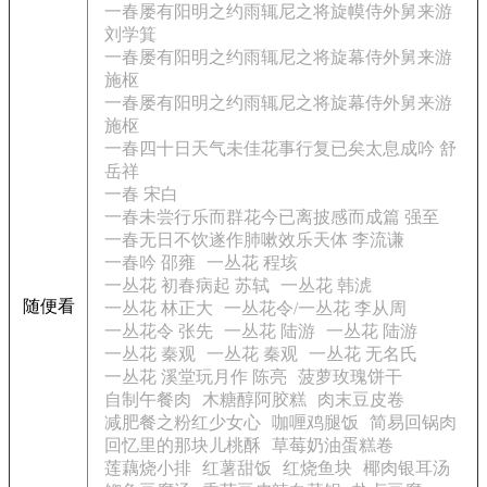
一春屡有阳明之约雨辄尼之将旋幙侍外舅来游
刘学箕
一春屡有阳明之约雨辄尼之将旋幕侍外舅来游
施枢
一春屡有阳明之约雨辄尼之将旋幕侍外舅来游
施枢
一春四十日天气未佳花事行复已矣太息成吟 舒
岳祥
一春 宋白
一春未尝行乐而群花今已离披感而成篇 强至
一春无日不饮遂作肺嗽效乐天体 李流谦
一春吟 邵雍
一丛花 程垓
一丛花 初春病起 苏轼
一丛花 韩淲
随便看
一丛花 林正大
一丛花令/一丛花 李从周
一丛花令 张先
一丛花 陆游
一丛花 陆游
一丛花 秦观
一丛花 秦观
一丛花 无名氏
一丛花 溪堂玩月作 陈亮
菠萝玫瑰饼干
自制午餐肉
木糖醇阿胶糕
肉末豆皮卷
减肥餐之粉红少女心
咖喱鸡腿饭
简易回锅肉
回忆里的那块儿桃酥
草莓奶油蛋糕卷
莲藕烧小排
红薯甜饭
红烧鱼块
椰肉银耳汤