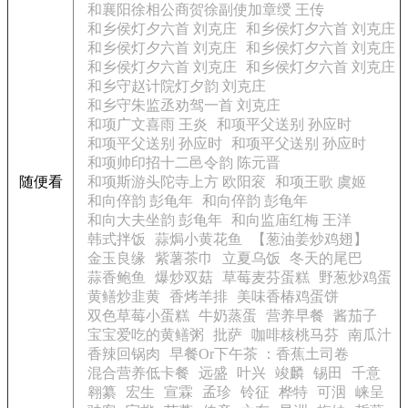
和襄阳徐相公商贺徐副使加章绶 王传
和乡侯灯夕六首 刘克庄
和乡侯灯夕六首 刘克庄
和乡侯灯夕六首 刘克庄
和乡侯灯夕六首 刘克庄
和乡侯灯夕六首 刘克庄
和乡侯灯夕六首 刘克庄
和乡守赵计院灯夕韵 刘克庄
和乡守朱监丞劝驾一首 刘克庄
和项广文喜雨 王炎
和项平父送别 孙应时
和项平父送别 孙应时
和项平父送别 孙应时
和项帅印招十二邑令韵 陈元晋
随便看
和项斯游头陀寺上方 欧阳衮
和项王歌 虞姬
和向倅韵 彭龟年
和向倅韵 彭龟年
和向大夫坐韵 彭龟年
和向监庙红梅 王洋
韩式拌饭
蒜焗小黄花鱼
【葱油姜炒鸡翅】
金玉良缘
紫薯茶巾
立夏乌饭
冬天的尾巴
蒜香鲍鱼
爆炒双菇
草莓麦芬蛋糕
野葱炒鸡蛋
黄鳝炒韭黄
香烤羊排
美味香椿鸡蛋饼
双色草莓小蛋糕
牛奶蒸蛋
营养早餐
酱茄子
宝宝爱吃的黄鳝粥
批萨
咖啡核桃马芬
南瓜汁
香辣回锅肉
早餐Or下午茶 ：香蕉土司卷
混合营养低卡餐
远盛
叶兴
竣麟
锡田
千意
翱纂
宏生
宣霖
孟珍
铃征
桦特
可洇
崃呈