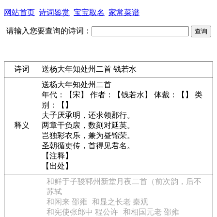
网站首页
诗词鉴赏
宝宝取名
家常菜谱
请输入您要查询的诗词：
诗词
送杨大年知处州二首 钱若水
送杨大年知处州二首
年代：【宋】 作者：【钱若水】 体裁：【】 类
别：【】
夫子厌承明，还求领郡行。
释义
两章干负扆，数刻对延英。
岂独彩衣乐，兼为昼锦荣。
圣朝循吏传，首得见君名。
【注释】
【出处】
和鲜于子骏郓州新堂月夜二首（前次韵，后不
苏轼
和闲来 邵雍
和显之长老 秦观
和宪使张郎中 程公许
和相国元老 邵雍