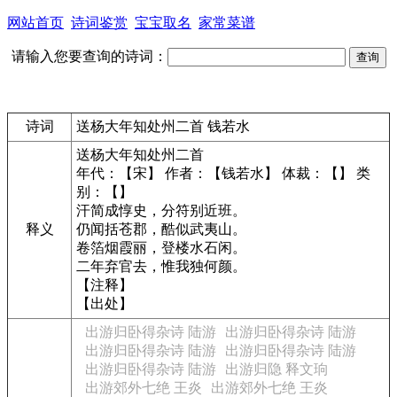
网站首页
诗词鉴赏
宝宝取名
家常菜谱
请输入您要查询的诗词：
诗词
送杨大年知处州二首 钱若水
送杨大年知处州二首
年代：【宋】 作者：【钱若水】 体裁：【】 类
别：【】
汗简成惇史，分符别近班。
释义
仍闻括苍郡，酷似武夷山。
卷箔烟霞丽，登楼水石闲。
二年弃官去，惟我独何颜。
【注释】
【出处】
出游归卧得杂诗 陆游
出游归卧得杂诗 陆游
出游归卧得杂诗 陆游
出游归卧得杂诗 陆游
出游归卧得杂诗 陆游
出游归隐 释文珦
出游郊外七绝 王炎
出游郊外七绝 王炎