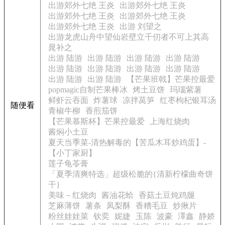
出游郊外七绝 王炎
出游郊外七绝 王炎
出游郊外七绝 王炎
出游郊外七绝 王炎
出游郊外七绝 王炎
出游 刘望之
出游龙虎山舟中望仙岩壁立千仞者不可上其高
晁补之
出游 陆游
出游 陆游
出游 陆游
出游 陆游
出游 陆游
出游 陆游
出游 陆游
出游 陆游
出游 陆游
出游 陆游
【芒果班戟】芒果控最爱
popmagic自制芒果棒冰
烤土豆饼
玛瑙紫薯
鲜虾云吞面
炸薯球
凉拌莴笋
红枣枸杞银耳汤
随便看
青椒牛柳
香煎茄饼
【芒果慕斯杯】芒果控最爱
上海红烧肉
酱焖小土豆
夏天当季菜-清热解毒的【苦瓜木耳炒鸡蛋】-
【小丁家厨】
莲子龟苓膏
「夏季清爽特选」超级松脆的{清新柠檬曲奇饼
干}
美味－红烧肉
酱油花蛤
香菇土豆炖鸡腿
芝麻薄饼
薯条
凤梨酥
香糟毛豆
炒揪片
粉丝娃娃菜
钦奕
妮婕
玉陈
波豪
澤鑫
静娇