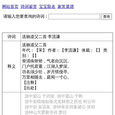
网站首页
诗词鉴赏
宝宝取名
家常菜谱
请输入您要查询的诗词：
诗词
送杨道父二首 李流谦
送杨道父二首
年代：【宋】 作者：【李流谦】 体裁：【】 类
别：【】
骨清殊矫矫，气老自沉沉。
释义
门户托君重，江湖入梦深。
功名须少壮，岁月惜侵寻。
万里相随去，庭闱一寸心。
【注释】
【出处】
游中梁山 于武陵
游中梁山 于邺
游中岩晴烟如春尤觉林壑之胜也 程公许
游中岩 袁说友
游钟阜呈同集诸公 张祁
游钟山大爱敬寺诗 萧衍