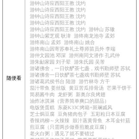
游钟山诗应西阳王教 沈约
游钟山诗应西阳王教 沈约
游钟山诗应西阳王教 沈约
游钟山诗应西阳王教 沈约
游钟山诗应西阳王教 沈约
游钟山 苏辙
游钟山紫芝观 耿湋
游终南龙池寺 孟郊
游终南山 孟郊
游终南山 姚合
游终南山因寄苏奉礼士尊师苗员外 李端
游仲文园池 邓深
游州南同文潜作 孔武仲
游朱勔家园 刘子翚
游朱氏园 吴芾
游诸佛舍，一日饮酽茶七盏，戏书勤师壁 苏轼
游诸佛舍一日饮酽茶七盏戏书勤师壁 苏轼
随便看
游诸葛武侯书台 陆游
游竹林寺 方干
茄汁带鱼 姜丝版
黄豆苦瓜排骨汤
芒果干饼干
简易酱牛肉
龙虾粥
新奥尔良烤翅
油炸冰淇淋（营养简单爽口的甜品）
电饭煲蛋糕
东菱K33C烤箱+斑斓戚风
芝士焗豆腐
豆角猪肉包子
五彩粒日本豆腐
香辣鸡柳～火辣辣
鼓汁蒸黄骨鱼
木耳金针菇
煎豆腐（只需两步做香煎脆皮豆腐）
老火白粥：遇见了就不要错过