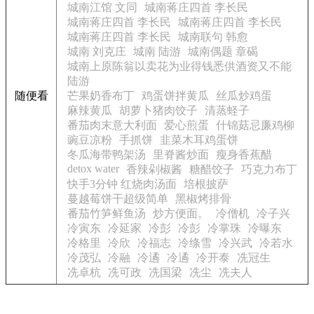
城南江馆 文同
城南蒋庄四首 李长民
城南蒋庄四首 李长民
城南蒋庄四首 李长民
城南蒋庄四首 李长民
城南联句 韩愈
城南 刘克庄
城南 陆游
城南偶题 章碣
城南上原陈翁以卖花为业得钱悉供酒资又不能
陆游
随便看
芒果奶香布丁
鸡蛋饼拌黄瓜
丝瓜炒鸡蛋
麻辣黄瓜
胡萝卜猪肉饺子
清蒸蛏子
番茄肉末意大利面
爱心煎蛋
什锦菇忌廉鸡柳
豌豆凉粉
手抓饼
韭菜木耳鸡蛋饼
冬瓜海带鸭架汤
里脊酱炒面
瘦身香蕉醋
detox water
香辣剁椒酱
糖醋饺子
巧克力布丁
快手3分钟 红烧肉汤面
培根披萨
蔓越莓饼干超级简单
黑椒烤排骨
番茄竹笋鲜鱼汤
炒方便面。
冷僧机
冷子兴
冷寅东
冷延家
冷彭
冷彭
冷掌珠
冷曝东
冷格里
冷欣
冷福志
冷绦雪
冷兴武
冷若水
冷茂弘
冷融
冷遹
冷遹
冷开泰
冼冠生
冼卓杭
冼可政
冼国梁
冼尘
冼夫人