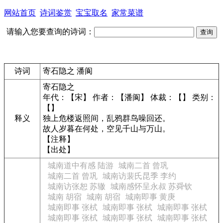
网站首页
诗词鉴赏
宝宝取名
家常菜谱
请输入您要查询的诗词：
诗词
寄石隐之 潘阆
寄石隐之
年代：【宋】 作者：【潘阆】 体裁：【】 类别：
【】
释义
独上危楼返照间，乱鸦群鸟噪回还。
故人岁暮在何处，空见千山与万山。
【注释】
【出处】
城南道中有感 陆游
城南二首 曾巩
城南二首 曾巩
城南访裴氏昆季 李约
城南访张恕 苏辙
城南感怀呈永叔 苏舜钦
城南 胡宿
城南 胡宿
城南即事 黄庚
城南即事 张栻
城南即事 张栻
城南即事 张栻
城南即事 张栻
城南即事 张栻
城南即事 张栻