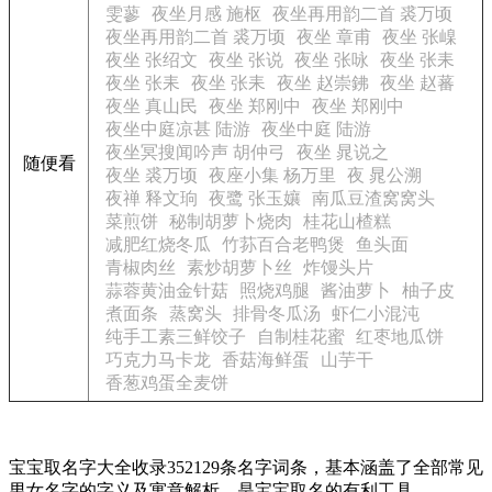
雯蓼
夜坐月感 施枢
夜坐再用韵二首 裘万顷
夜坐再用韵二首 裘万顷
夜坐 章甫
夜坐 张嵲
夜坐 张绍文
夜坐 张说
夜坐 张咏
夜坐 张耒
夜坐 张耒
夜坐 张耒
夜坐 赵崇鉘
夜坐 赵蕃
夜坐 真山民
夜坐 郑刚中
夜坐 郑刚中
夜坐中庭凉甚 陆游
夜坐中庭 陆游
夜坐冥搜闻吟声 胡仲弓
夜坐 晁说之
随便看
夜坐 裘万顷
夜座小集 杨万里
夜 晁公溯
夜禅 释文珦
夜鹭 张玉孃
南瓜豆渣窝窝头
菜煎饼
秘制胡萝卜烧肉
桂花山楂糕
减肥红烧冬瓜
竹荪百合老鸭煲
鱼头面
青椒肉丝
素炒胡萝卜丝
炸馒头片
蒜蓉黄油金针菇
照烧鸡腿
酱油萝卜
柚子皮
煮面条
蒸窝头
排骨冬瓜汤
虾仁小混沌
纯手工素三鲜饺子
自制桂花蜜
红枣地瓜饼
巧克力马卡龙
香菇海鲜蛋
山芋干
香葱鸡蛋全麦饼
宝宝取名字大全收录352129条名字词条，基本涵盖了全部常见
男女名字的字义及寓意解析，是宝宝取名的有利工具。