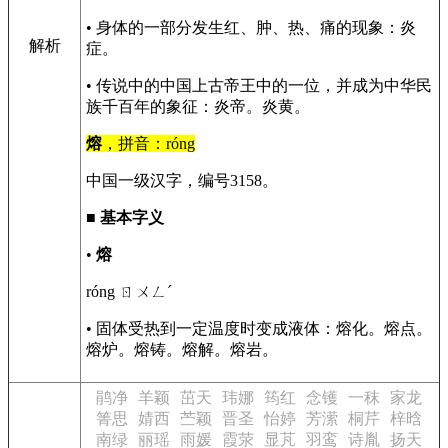
• 身体的一部分发生红、肿、热、痛的现象：炎
解析
症。
• 传说中的中国上古帝王中的一位，并成为中华民
族千百年的象征：炎帝。炎黄。
熔
，拼音：róng
中国一级汉字，编号3158。
■
基本字义
•
熔
róng ㄖㄨㄥˊ
• 固体受热到一定温度时变成液体：熔化。熔点。
熔炉。熔铸。熔解。熔岩。
鹃净
羊颖
茁天
玮娜
筠红
念镬
一秣
家龙
箐思
婧西
苎颖
晋圣
怡婷
芳潆
桐芹
梓晗
南绿
丽瑶
雨媛
霞荥
显芃
羽鸾
诗胤
扬天