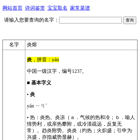
网站首页
诗词鉴赏
宝宝取名
家常菜谱
请输入您要查询的名字：
名字
炎熔
炎
，拼音：yán
中国一级汉字，编号1237。
■
基本字义
•
炎
yán ㄧㄢˊ
• 热：炎热。炎凉（ａ．气候的热和冷；ｂ．喻人
情势利，或亲热攀附，或冷漠疏远，反复无
常）。趋炎附势。炎炎（灼热；火炽盛；引申为
兴盛，亦指威势显赫）。