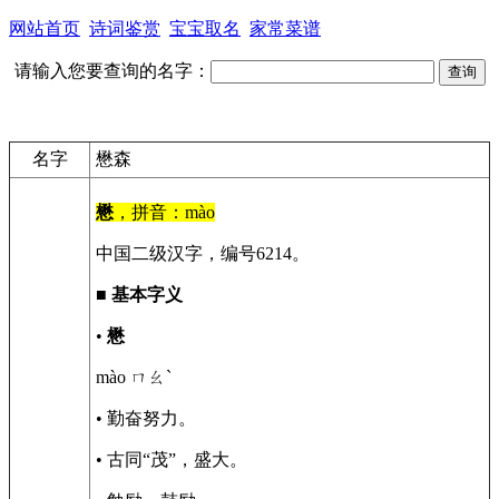
网站首页
诗词鉴赏
宝宝取名
家常菜谱
请输入您要查询的名字：
名字
懋森
懋
，拼音：mào
中国二级汉字，编号6214。
■
基本字义
•
懋
mào ㄇㄠˋ
• 勤奋努力。
• 古同“茂”，盛大。