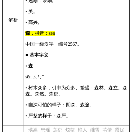
• 勉励，鼓励。
• 美。
解析
• 高兴。
森
，拼音：sēn
中国一级汉字，编号2567。
■
基本字义
•
森
sēn ㄙㄣˉ
• 树木众多，引申为众多、繁盛：森林。森立。森
森。森然。森郁。
• 幽深可怕的样子：阴森。森邃。
• 严整的样子：森严。
瑛嵩
忠瑶
莲郁
炫蓥
艳人
维雪
苇倩
霞妮