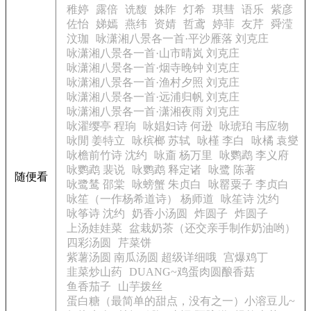
稚婷
露倍
诜馥
姝阼
灯希
琪彗
语乐
紫彦
佐怡
娣嫣
燕纬
资婧
哲鸢
婷菲
友芹
舜滢
汶珈
咏潇湘八景各一首·平沙雁落 刘克庄
咏潇湘八景各一首·山市晴岚 刘克庄
咏潇湘八景各一首·烟寺晚钟 刘克庄
咏潇湘八景各一首·渔村夕照 刘克庄
咏潇湘八景各一首·远浦归帆 刘克庄
咏潇湘八景各一首·潇湘夜雨 刘克庄
咏濯缨亭 程珦
咏娼妇诗 何逊
咏琥珀 韦应物
咏閒 姜特立
咏槟榔 苏轼
咏槿 李白
咏橘 袁燮
咏檐前竹诗 沈约
咏齑 杨万里
咏鹦鹉 李义府
咏鹦鹉 裴说
咏鹦鹉 释定诸
咏鹭 陈著
随便看
咏鹭鸶 邵棠
咏螃蟹 朱贞白
咏罂粟子 李贞白
咏笙（一作杨希道诗） 杨师道
咏笙诗 沈约
咏筝诗 沈约
奶香小汤圆
炸圆子
炸圆子
上汤娃娃菜
盆栽奶茶（还交亲手制作奶油哟）
四彩汤圆
芹菜饼
紫薯汤圆 南瓜汤圆 超级详细哦
宫爆鸡丁
韭菜炒山药
DUANG~鸡蛋肉圆酿香菇
鱼香茄子
山芋拨丝
蛋白糖（最简单的甜点，没有之一）小溶豆儿~