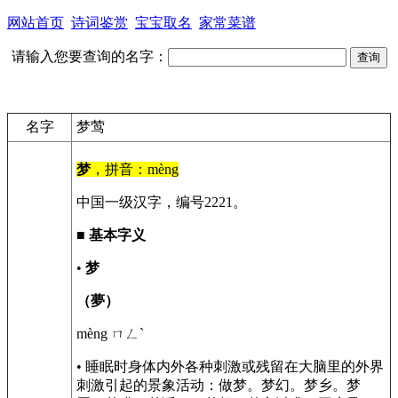
网站首页
诗词鉴赏
宝宝取名
家常菜谱
请输入您要查询的名字：
名字
梦莺
梦
，拼音：mèng
中国一级汉字，编号2221。
■
基本字义
•
梦
（夢）
mèng ㄇㄥˋ
• 睡眠时身体内外各种刺激或残留在大脑里的外界
刺激引起的景象活动：做梦。梦幻。梦乡。梦