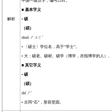
中国一级汉字，编号2241。
■
基本字义
解析
•
硕
（碩）
shuò ㄕㄨㄛˋ
• 〔硕士〕学位名，高于“学士”。
• 大：硕老。硕材。硕学（博学，亦指博学的人）
■
其它字义
•
硕
（碩）
shí ㄕˊ
• 古同“石”，形容坚固。