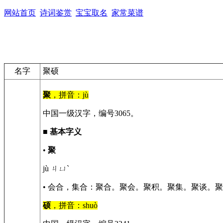
网站首页
诗词鉴赏
宝宝取名
家常菜谱
名字
聚硕
聚
，拼音：jù
中国一级汉字，编号3065。
■
基本字义
•
聚
jù ㄐㄩˋ
• 会合，集合：聚合。聚会。聚积。聚集。聚谈。
硕
，拼音：shuò