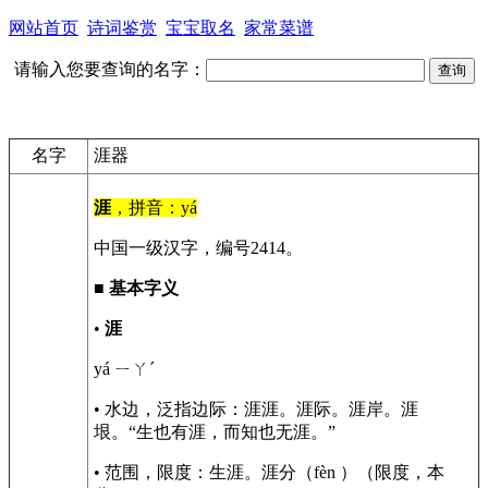
网站首页
诗词鉴赏
宝宝取名
家常菜谱
请输入您要查询的名字：
名字
涯器
涯
，拼音：yá
中国一级汉字，编号2414。
■
基本字义
•
涯
yá ㄧㄚˊ
• 水边，泛指边际：涯涯。涯际。涯岸。涯
垠。“生也有涯，而知也无涯。”
• 范围，限度：生涯。涯分（fèn ）（限度，本