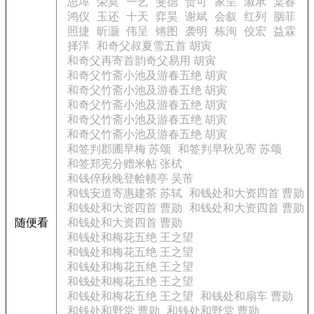
思埠
荣莫
一艺
斐德
贵可
家呈
淑承
棠春
鸿仪
玉还
十天
弈昊
谢斌
会叙
红列
胭菲
照捷
昕灏
伟呈
锵图
袭明
栋洵
佼宏
益霖
择洋
和奇父叔夏雪五首 胡寅
和奇父再寄首韵奇父易用 胡寅
和奇父竹斋小池及游春五绝 胡寅
和奇父竹斋小池及游春五绝 胡寅
和奇父竹斋小池及游春五绝 胡寅
和奇父竹斋小池及游春五绝 胡寅
和奇父竹斋小池及游春五绝 胡寅
和签判郡圃早梅 苏颂
和签判早秋见寄 苏颂
和签郑宪分赠米帖 张栻
和钱倅秋晚登帢帻亭 吴芾
和钱安道寄惠建茶 苏轼
和钱处和大资四首 曹勋
和钱处和大资四首 曹勋
和钱处和大资四首 曹勋
随便看
和钱处和大资四首 曹勋
和钱处和梅花五绝 王之望
和钱处和梅花五绝 王之望
和钱处和梅花五绝 王之望
和钱处和梅花五绝 王之望
和钱处和梅花五绝 王之望
和钱处和扇车 曹勋
和钱处和野堂 曹勋
和钱处和野堂 曹勋