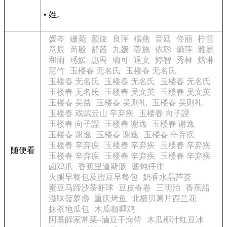
• 姓。
媛芩
姗菀
颜旋
良萍
檑燕
音廷
佟丽
柠雪
意辰
芮殷
舒茜
九媛
蓉施
依聪
熵萍
雅易
和雨
琇媛
惠禺
瑜可
逞文
婷智
秀桠
熠琳
慧竹
玉楼春 无名氏
玉楼春 无名氏
玉楼春 无名氏
玉楼春 无名氏
玉楼春 无名氏
玉楼春 无名氏
玉楼春 吴文英
玉楼春 吴文英
玉楼春 吴益
玉楼春 吴则礼
玉楼春 吴则礼
玉楼春 戏赋云山 辛弃疾
玉楼春 向子諲
玉楼春 向子諲
玉楼春 谢逸
玉楼春 谢逸
玉楼春 谢逸
玉楼春 谢逸
玉楼春 辛弃疾
玉楼春 辛弃疾
玉楼春 辛弃疾
玉楼春 辛弃疾
随便看
玉楼春 辛弃疾
玉楼春 辛弃疾
玉楼春 辛弃疾
卤鸡爪
香蕉里道斯肠
酱炖仔排
火腿早餐包及蜜豆早餐包
奶香水晶芦荟
蜜豆马蹄沙茶虾球
豆皮春卷
三明治
香蕉船
滋味菠萝盏
重庆烤鱼
北极贝薯片西兰花
抹茶地瓜包
木瓜咖喱鸡
阿基師家常菜–滷豆干海帶
木瓜椰汁红豆冰