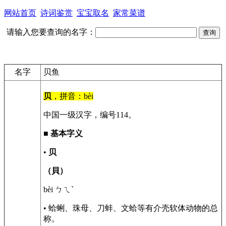
网站首页
诗词鉴赏
宝宝取名
家常菜谱
请输入您要查询的名字：
名字
贝鱼
贝
，拼音：bèi
中国一级汉字，编号114。
■
基本字义
•
贝
（貝）
bèi ㄅㄟˋ
• 蛤蜊、珠母、刀蚌、文蛤等有介壳软体动物的总
称。