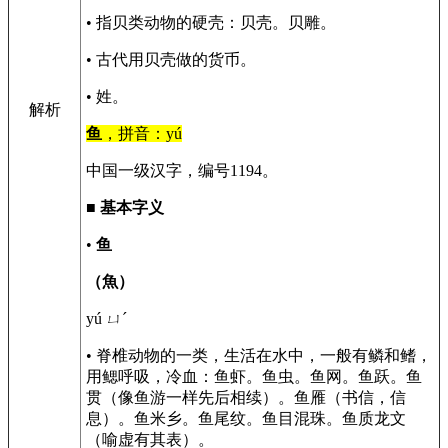
• 指贝类动物的硬壳：贝壳。贝雕。
• 古代用贝壳做的货币。
• 姓。
解析
鱼
，拼音：yú
中国一级汉字，编号1194。
■
基本字义
•
鱼
（魚）
yú ㄩˊ
• 脊椎动物的一类，生活在水中，一般有鳞和鳍，
用鳃呼吸，冷血：鱼虾。鱼虫。鱼网。鱼跃。鱼
贯（像鱼游一样先后相续）。鱼雁（书信，信
息）。鱼米乡。鱼尾纹。鱼目混珠。鱼质龙文
（喻虚有其表）。