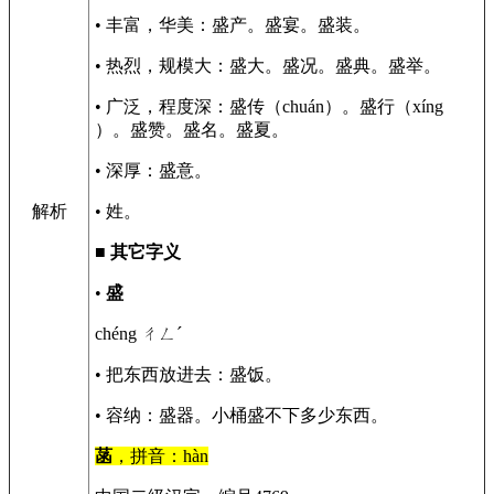
• 丰富，华美：盛产。盛宴。盛装。
• 热烈，规模大：盛大。盛况。盛典。盛举。
• 广泛，程度深：盛传（chuán）。盛行（xíng
）。盛赞。盛名。盛夏。
• 深厚：盛意。
解析
• 姓。
■
其它字义
•
盛
chéng ㄔㄥˊ
• 把东西放进去：盛饭。
• 容纳：盛器。小桶盛不下多少东西。
菡
，拼音：hàn