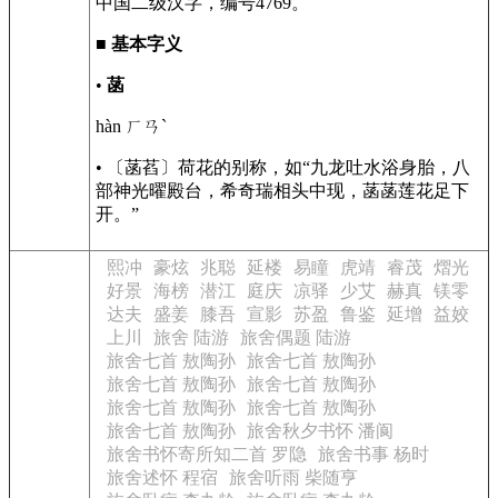
中国二级汉字，编号4769。
■
基本字义
•
菡
hàn ㄏㄢˋ
• 〔菡萏〕荷花的别称，如“九龙吐水浴身胎，八
部神光曜殿台，希奇瑞相头中现，菡菡莲花足下
开。”
熙冲
豪炫
兆聪
延楼
易瞳
虎靖
睿茂
熠光
好景
海榜
潜江
庭庆
凉驿
少艾
赫真
镁零
达夫
盛姜
膝吾
宣影
苏盈
鲁鉴
延增
益姣
上川
旅舍 陆游
旅舍偶题 陆游
旅舍七首 敖陶孙
旅舍七首 敖陶孙
旅舍七首 敖陶孙
旅舍七首 敖陶孙
旅舍七首 敖陶孙
旅舍七首 敖陶孙
旅舍七首 敖陶孙
旅舍秋夕书怀 潘阆
旅舍书怀寄所知二首 罗隐
旅舍书事 杨时
旅舍述怀 程宿
旅舍听雨 柴随亨