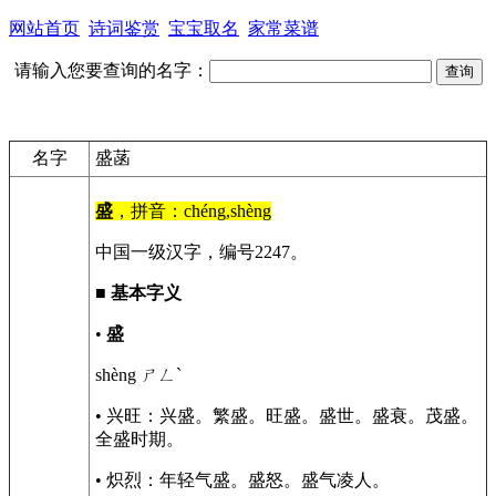
网站首页
诗词鉴赏
宝宝取名
家常菜谱
请输入您要查询的名字：
名字
盛菡
盛
，拼音：chéng,shèng
中国一级汉字，编号2247。
■
基本字义
•
盛
shèng ㄕㄥˋ
• 兴旺：兴盛。繁盛。旺盛。盛世。盛衰。茂盛。
全盛时期。
• 炽烈：年轻气盛。盛怒。盛气凌人。