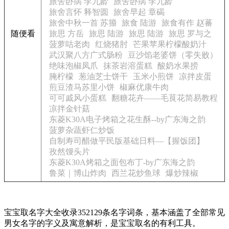
旅舍卧病 李九龄
旅舍卧病 李九龄
旅舍言怀 释智圆
旅舍早起 章碣
旅舍中秋一首 苏籀
旅食 陆游
旅食有作 赵蕃
随便看
旅思 方岳
旅思 陆游
旅思 陆游
旅思 罗与之
菠萝咕老肉
红烧猪肘
芒果苹果柠檬酸奶汁
武汉聚八方广式肠粉
豆沙馅老婆饼（零失败）
绝味泡椒凤爪
抹茶岩溶蛋糕
酸奶水果捞
腌柠檬
葱油芝士饼干
玉米小煎饼
凉拌皮蛋
煎豆渣马苏里小饼
椒麻优康牛肉
可可戚风小蛋糕
翻糖花卉——毛茛花简易教程
凉拌金针菇
东菱K30A电子烤箱之花生酥--by广东海之韵
菠萝杂蔬虾仁炒饭
自制寿司醋做平民版基础日料—【握饭团】
孜然馒头片
东菱K30A烤箱之面包布丁-by广东海之韵
鲁菜｜博山炸肉
西兰花炒鱼球
爆炒辣椒
宝宝取名字大全收录352129条名字词条，基本涵盖了全部常见
男女名字的字义及寓意解析，是宝宝取名的有利工具。