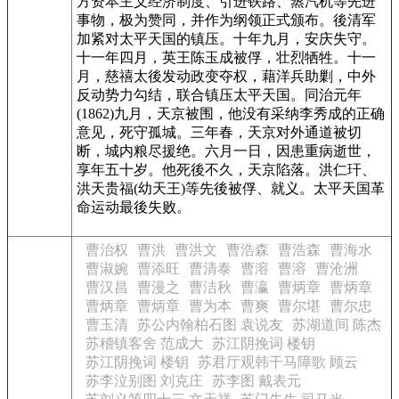
方资本主义经济制度、引进铁路、蒸汽机等先进
事物，极为赞同，并作为纲领正式颁布。後清军
加紧对太平天国的镇压。十年九月，安庆失守。
十一年四月，英王陈玉成被俘，壮烈牺牲。十一
月，慈禧太後发动政变夺权，藉洋兵助剿，中外
反动势力勾结，联合镇压太平天国。同治元年
(1862)九月，天京被围，他没有采纳李秀成的正确
意见，死守孤城。三年春，天京对外通道被切
断，城内粮尽援绝。六月一日，因患重病逝世，
享年五十岁。他死後不久，天京陷落。洪仁玕、
洪天贵福(幼天王)等先後被俘、就义。太平天国革
命运动最後失败。
曹治权
曹洪
曹洪文
曹浩森
曹浩森
曹海水
曹淑婉
曹添旺
曹清泰
曹溶
曹溶
曹沧洲
曹汉昌
曹漫之
曹洁秋
曹瀛
曹炳章
曹炳章
曹炳章
曹炳章
曹为本
曹爽
曹尔堪
曹尔忠
曹玉清
苏公内翰柏石图 袁说友
苏湖道间 陈杰
苏稽镇客舍 范成大
苏江阴挽词 楼钥
苏江阴挽词 楼钥
苏君厅观韩干马障歌 顾云
苏李泣别图 刘克庄
苏李图 戴表元