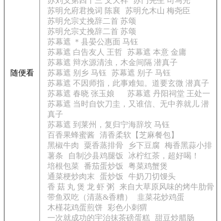
苏刘义第四十三 文天祥
苏门先生 司马光
苏明允府君挽词 陈襄
苏明允木山 梅尧臣
苏明允宗丈挽辞二首 苏颂
苏明允宗丈挽辞二首 苏颂
苏幕遮 ＊县晏公惠面 马钰
苏幕遮 白告友人 王哲
苏幕遮 本意 金庸
苏幕遮 辩水源清浊，木金间隔 潜真子
随便看
苏幕遮 别乡 马钰
苏幕遮 别子 马钰
苏幕遮 不因师指，此事难知。道要玄微 潜真子
苏幕遮 春晓 张玉娘
苏幕遮 丹阳祠堂 王处一
苏幕遮 当时自饮刀圭，又谁信、无中养就儿 潜
真子
苏幕遮 到莱州，复归宁海辞坟 马钰
百香果蜂蜜酱
清香柔软【芝麻餐包】
黑椒牛肉
粟香蒸排骨
乡下豆腐
梅香黑蒜小排
薯条
自制沙县鸡腿饭
冰柠红茶，超好喝！
培根包菜
番茄蛋炒饭
粤菜鸡蟹煲
通菜梗炒肉末
蛋炒饭
牛奶刀切馒头
香 菇 丸 煲 龙 虾 粥
来自大草原风味的烤牛肋骨
带鱼双吃（清蒸&香糟）
韭菜花炒鸡蛋
木槿花鸡蛋煎饼
彩色小刺猬
一次就成功的宇治抹茶磅蛋糕
甜豆炒腊肠