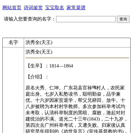
网站首页
诗词鉴赏
宝宝取名
家常菜谱
请输入您要查询的名字：
名字
洪秀全(天王)
洪秀全(天王)
【生卒】：1814—1864
【介绍】：
原名火秀、仁坤。广东花县官禄
村人，农民家
庭出身。七岁入私塾读书，聪明勤奋，品学兼
优。十六岁因家贫退学，帮父兄耕田、放牛。十
八岁被聘为本村村学教师。多次参加科举考试均
未考取，认清科举制度的黑暗、腐败，激起对封
建统治的不满。道光二十三年(1843)，二十九岁，
第四次去广州科举考试，又遭失败。归家後认真
研究早年得到的《劝世良言》(宣传基督教的书)，