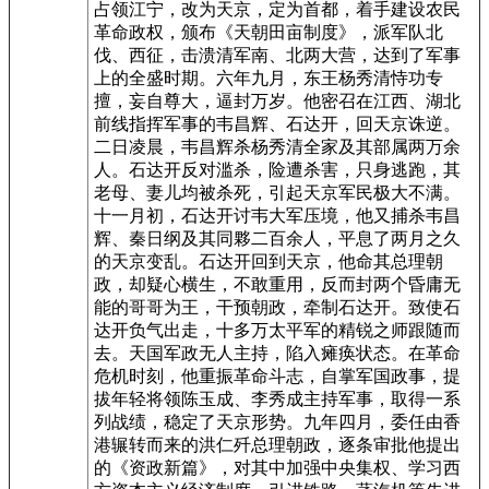
占领江宁，改为天京，定为首都，着手建设农民
革命政权，颁布《天朝田亩制度》，派军队北
伐、西征，击溃清军南、北两大营，达到了军事
上的全盛时期。六年九月，东王杨秀清恃功专
擅，妄自尊大，逼封万岁。他密召在江西、湖北
前线指挥军事的韦昌辉、石达开，回天京诛逆。
二日凌晨，韦昌辉杀杨秀清全家及其部属两万余
人。石达开反对滥杀，险遭杀害，只身逃跑，其
老母、妻儿均被杀死，引起天京军民极大不满。
十一月初，石达开讨韦大军压境，他又捕杀韦昌
辉、秦日纲及其同夥二百余人，平息了两月之久
的天京变乱。石达开回到天京，他命其总理朝
政，却疑心横生，不敢重用，反而封两个昏庸无
能的哥哥为王，干预朝政，牵制石达开。致使石
达开负气出走，十多万太平军的精锐之师跟随而
去。天国军政无人主持，陷入瘫痪状态。在革命
危机时刻，他重振革命斗志，自掌军国政事，提
拔年轻将领陈玉成、李秀成主持军事，取得一系
列战绩，稳定了天京形势。九年四月，委任由香
港辗转而来的洪仁歼总理朝政，逐条审批他提出
的《资政新篇》，对其中加强中央集权、学习西