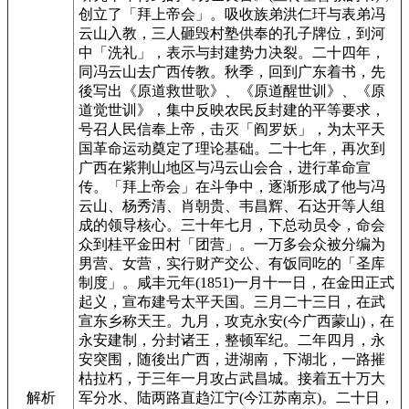
创立了「拜上帝会」。吸收族弟洪仁玕与表弟冯
云山入教，三人砸毁村塾供奉的孔子牌位，到河
中「洗礼」，表示与封建势力决裂。二十四年，
同冯云山去广西传教。秋季，回到广东着书，先
後写出《原道救世歌》、《原道醒世训》、《原
道觉世训》，集中反映农民反封建的平等要求，
号召人民信奉上帝，击灭「阎罗妖」，为太平天
国革命运动奠定了理论基础。二十七年，再次到
广西在紫荆山地区与冯云山会合，进行革命宣
传。「拜上帝会」在斗争中，逐渐形成了他与冯
云山、杨秀清、肖朝贵、韦昌辉、石达开等人组
成的领导核心。三十年七月，下总动员令，命会
众到桂平金田村「团营」。一万多会众被分编为
男营、女营，实行财产交公、有饭同吃的「圣库
制度」。咸丰元年(1851)一月十一日，在金田正式
起义，宣布建号太平天国。三月二十三日，在武
宣东乡称天王。九月，攻克永安(今广西蒙山)，在
永安建制，分封诸王，整顿军纪。二年四月，永
安突围，随後出广西，进湖南，下湖北，一路摧
枯拉朽，于三年一月攻占武昌城。接着五十万大
解析
军分水、陆两路直趋江宁(今江苏南京)。二十日，