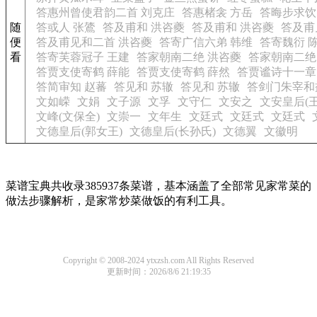
答惠州曾使君韵二首 刘克庄
答惠楮衾 方岳
答晦步求饮
随
答或人 张鷟
答及甫和 洪咨夔
答及甫和 洪咨夔
答及甫
便
答及甫见和二首 洪咨夔
答寄广信六弟 韩维
答寄魏衍 
看
答寄芙蓉冠子 王建
答家朝南二绝 洪咨夔
答家朝南二绝
答贾支使寄鹤 薛能
答贾支使寄鹤 薛然
答贾谧诗十一章
答简审知 赵蕃
答见和 苏辙
答见和 苏辙
答剑门朱宰和
文如嵘
文娟
文子源
文孚
文守仁
文安之
文安皇后(
文峰(文保全)
文崇一
文年生
文廷式
文廷式
文廷式
文德皇后(郭女王)
文德皇后(长孙氏)
文德翼
文徽明
菜谱宝典共收录385937条菜谱，基本涵盖了全部常见家常菜的
做法步骤解析，是家常炒菜做饭的有利工具。
Copyright © 2008-2024 ytxzsh.com All Rights Reserved
更新时间：2026/8/6 21:19:35