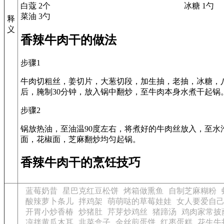
白蔻 2个
冰糖 1勺
菜油 3勺
释
义
香辣牛肉干的做法
步骤1
牛肉切粗丝，姜切片，大葱切段，加生抽，老抽，冰糖，
后，腌制30分钟，放入锅中翻炒，至牛肉本身水煮干起锅
步骤2
锅放热油，至油温90度左右，将煮好的牛肉丝放入，至水
面，花椒面，芝麻翻炒均匀起锅。
香辣牛肉干的烹饪技巧
蓝莓奶昔
星巴克红豆松饼
烤箱做熏鱼
自制芝麻糊粉
酸辣萝卜条儿
拌鸡架
萌萌哒的草莓娃娃
女人要爱自
开胃小炒香椿
炒猪肚
芹芽炒鸡丝
猪蹄汤
鸡肉家常披
凉拌黄瓜木耳
韭菜盒子
金丝煎蛋饼
红枣蛋糕
花生牛