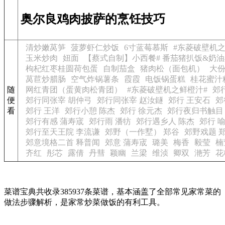
奥尔良鸡肉披萨的烹饪技巧
清炒嫩莴笋
菠萝虾仁炒饭
6寸蓝莓慕斯
#东菱破壁机
玉米炒肉
妞面
【蔡式自制】小西餐# 番茄猪扒饭&奶
枸杞红枣桂圆荷包蛋
自制茄盒
猪肉松（面包机）
大
莴苣炒腊肠
空气炸锅薯条
霞霞
电饭锅蛋糕
桂花蜜汁
随
网红青团（蛋黄肉松青团）
#东菱破壁机之鲜橙汁#
郊
便
郊行同张宰 胡仲弓
郊行同张宰 赵汝鐩
郊行 王安石
郊
看
郊行 王洋
郊行小憩 陈杰
郊行 徐元杰
郊行夜归书触目
郊行有感 蒲寿宬
郊行雨 潘牥
郊行遇乡人 陈杰
郊行 
郊行至天王院 李流谦
郊野（一作墅） 郑谷
郊野戏题 
郊意境格二首 释普闻
郊意 蒲寿宬
璐美
梅香
毅莹
楠
齐红
彤芯
露倩
丹彗
颖幽
兰梁
维浈
卿双
滟芳
花
菜谱宝典共收录385937条菜谱，基本涵盖了全部常见家常菜的
做法步骤解析，是家常炒菜做饭的有利工具。