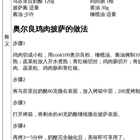
马苏里拉奶酪 120g
鸡肉肠 1根
披萨酱 适量
黄油 30g
酱油 少许
橄榄油 适量
奥尔良鸡肉披萨的做法
释
步骤1
义
鸡肉切成小粒，用cook100奥尔良粉、橄榄油、酱油腌制
熟；蔬菜粒放入开水煮熟；青红椒切丝；鸡肉肠切片；将
肉、蔬菜粒、鸡肉肠和青红椒。
步骤2
将马苏里拉奶酪80克撒在表面，放入烤箱中层，200度烤制
步骤3
打开烤箱，将剩余的40克奶酪继续撒在披萨表面。
步骤4
再烤3一5分钟，奶酪完全融化后，美味即可享用了。