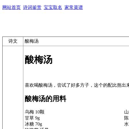
网站首页
诗词鉴赏
宝宝取名
家常菜谱
诗文
酸梅汤
酸梅汤
酸梅汤的用料
乌梅 10颗
山
甘草 9g
陈
冰糖 70g
水 