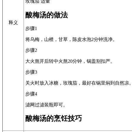
玫瑰茄 适量
酸梅汤的做法
释义
步骤1
将乌梅，山楂，甘草，陈皮水泡2分钟洗净。
步骤2
大火熬开后转中火熬20分钟，锅盖别扣严。
步骤3
关火时放入冰糖，玫瑰茄，最好在锅里焖到自然凉
步骤4
滤网过滤装瓶即可。
酸梅汤的烹饪技巧