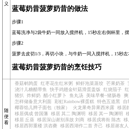
义
蓝莓奶昔菠萝奶昔的做法
步骤1
蓝莓洗净与2袋牛奶一同放入搅拌机，15秒左右倒杯里，摆
步骤2
菠萝去皮切1/3，再切小块，与牛奶一同入搅拌机，15秒
蓝莓奶昔菠萝奶昔的烹饪技巧
香菇鹌鹑蛋
红枣花生红米粥
鲜虾泡菜蒸饺
芒果奶茶
浇汁儿糖醋带鱼
快手鸡翅金针菇滑蛋盖饭
红烧茄子
猪扒
炸鲜奶
醋小红萝卜
鱼丸汤
美味早餐~猪肠卷
爽
怎样储备意大利面
彩虹Rainbow裸蛋糕
特色五道黑
自
椰蓉馅儿辫子面包（独家）
火龙果奇异果西米露
移居
随
移居偶成 曾国藩
移居 其二 陶渊明
移居 其一 陶渊明
便
移居 丘葵
移居深山谢别亲故 刘商
移居戍将衙 陈杰
移
看
移居西郭重楼 洪咨夔
移居西湖作二首 齐己
移居谢友人