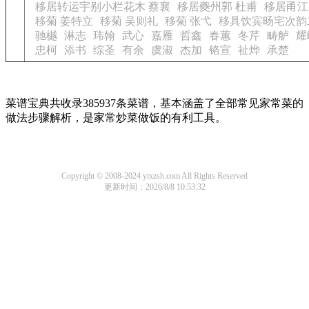
移居转运宇别小栏花木 蔡襄
移居夔州郭 杜甫
移居甬江
移菊 姜特立
移菊 吴则礼
移菊 张弋
移具饮宾旸宅次韵
驰樾
淋志
玮翰
武心
嘉雁
哲鑫
春蕙
冬芹
畴舻
耀
忠柯
添书
综圣
有余
虞淑
杰加
铬宣
祉烨
承楚
菜谱宝典共收录385937条菜谱，基本涵盖了全部常见家常菜的
做法步骤解析，是家常炒菜做饭的有利工具。
Copyright © 2008-2024 ytxzsh.com All Rights Reserved
更新时间：2026/8/8 10:53:32