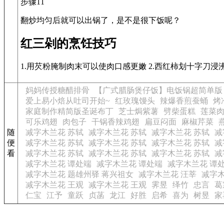
步骤11
翻炒均匀后就可以出锅了，是不是很下饭呢？
红三剁的烹饪技巧
1.用芡粉腌制肉末可以使肉口感更嫩 2.西红柿划十字刀浸
妈妈传授糖醋排骨
【广式腊肠煲仔饭】电饭锅超简单版
爱上易小焙从吐司开始~
红玫瑰馒头
辣爆香煎蚕蛹
烤
家庭制作精简版圣诞布丁
芝士焗紫薯
劈柴蛋糕
莲菜
可乐鸡翅
肉包子
干锅香辣鸡翅
扁豆闷面
麻椒芹菜
随
减字木兰花 苏轼
减字木兰花 苏轼
减字木兰花 苏轼
减
便
减字木兰花 苏轼
减字木兰花 苏轼
减字木兰花 苏轼
减
看
减字木兰花 苏轼
减字木兰花 苏轼
减字木兰花 苏轼
减
减字木兰花 谭处端
减字木兰花 谭处端
减字木兰花 谭
减字木兰花 题雄州驿 蒋兴祖女
减字木兰花 汪莘
减字木
减字木兰花 王观
减字木兰花 王观
霁昱
绎竹
忠言
葛
仁宝
江予
童跃
贞菡
龙江
好胜
启希
喜为
树昱
家