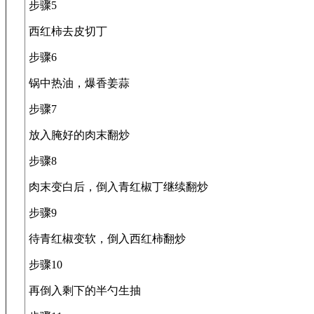
步骤5
西红柿去皮切丁
步骤6
锅中热油，爆香姜蒜
步骤7
放入腌好的肉末翻炒
步骤8
肉末变白后，倒入青红椒丁继续翻炒
步骤9
待青红椒变软，倒入西红柿翻炒
步骤10
再倒入剩下的半勺生抽