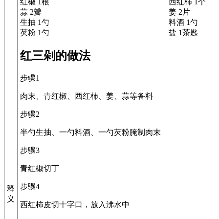
红椒 1根
西红柿 1个
蒜 2瓣
姜 2片
生抽 1勺
料酒 1勺
芡粉 1勺
盐 1茶匙
红三剁的做法
步骤1
肉末、青红椒、西红柿、姜、蒜等备料
步骤2
半勺生抽、一勺料酒、一勺芡粉腌制肉末
步骤3
青红椒切丁
步骤4
释
义
西红柿皮切十字口，放入沸水中