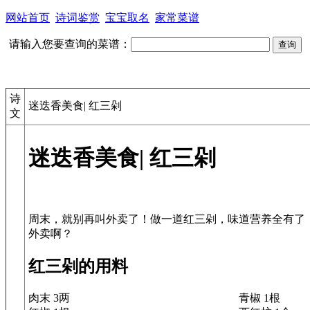
网站首页
诗词鉴赏
宝宝取名
家常菜谱
请输入您要查询的菜谱：
诗
迷迭香美食| 红三剁
文
迷迭香美食| 红三剁
周末，就别再叫外卖了！做一道红三剁，味道营养全有了
红三剁的用料
肉末 3两
青椒 1根