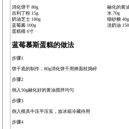
消化饼干 80g
融化的黄油 
吉利丁粉 15g
水 70g
奶油芝士 180g
细砂糖 40g
蓝莓酱 100g
淡奶油 150
蛋糕模 6寸
蓝莓慕斯蛋糕的做法
步骤1
饼干底的制作，80g消化饼干用擀面杖捣碎
步骤2
倒入50g融化好的黄油搅拌均匀
步骤3
倒入模具中压平压实，放冰箱冷藏待用
步骤4