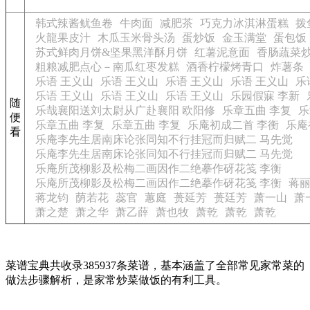
韩式辣酱鱿鱼卷
牛肉面
减肥茶
巧克力冰淇淋蛋糕
拨
火龍果皮汁
木瓜玉米骨头汤
蛋炒饭
金玉满堂
蛋包饭
苏式鲜肉月饼&坚果黑洋酥月饼
红薯泥意面
香肠蔬菜
粗粮减肥点心－南瓜红枣发糕
酒香柠檬烤青口
炸薯条
乐语 王义山
乐语 王义山
乐语 王义山
乐语 王义山
乐
乐语 王义山
乐语 王义山
乐语 王义山
乐园假寐 李新
随
乐哉襄阳送刘太尉从广赴襄阳 欧阳修
乐章五曲 李复
乐
便
乐章五曲 李复
乐章五曲 李复
乐庵初成二首 李衡
乐庵
看
乐庵李先生居南床论张同知不行挂冠而归赋二 马先觉
乐庵李先生居南床论张同知不行挂冠而归赋二 马先觉
乐庵所茂柳影及松梅二画因作二绝摹作砑花笺 李衡
乐庵所茂柳影及松梅二画因作二绝摹作砑花笺 李衡
蒋
蒋龙钧
荫若花
蕊官
蕙庭
蒉延芳
蒉廷芳
萧一山
萧
萧之楚
萧之华
萧乙薛
萧也牧
萧乾
萧乾
萧乾
菜谱宝典共收录385937条菜谱，基本涵盖了全部常见家常菜的
做法步骤解析，是家常炒菜做饭的有利工具。