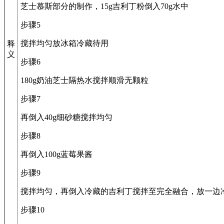
芝士慕斯部分的制作，15g吉利丁粉倒入70g水中
步骤5
搅拌均匀放冰箱冷藏待用
释
义
步骤6
180g奶油芝士隔热水搅拌顺滑无颗粒
步骤7
再倒入40g细砂糖搅拌均匀
步骤8
再倒入100g蓝莓果酱
步骤9
搅拌均匀，再倒入冷藏的吉利丁搅拌至完全融合，放一边
步骤10