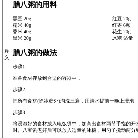
腊八粥的用料
黑豆 20g
红豆 20g
糯米 40g
红枣 6颗
香米 40g
花生 20g
黑米 20g
冰糖 适量
释
腊八粥的做法
义
步骤1
准备食材存放到合适的容器中，
步骤2
把所有食材(除冰糖外)淘洗三遍，用清水提前一晚上浸泡
步骤3
将浸泡好的食材放入电饭煲中，加高出食材两节手指的开
时。八宝粥煮好后可以放入适量的冰糖，用勺子搅动两分