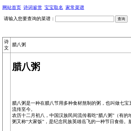
网站首页
诗词鉴赏
宝宝取名
家常菜谱
请输入您要查询的菜谱：
诗
腊八粥
文
腊八粥
腊八粥是一种在腊八节用多种食材熬制的粥，也叫做七宝
流传至今。
农历十二月初八，中国汉族民间流传着吃“腊八粥”（有的