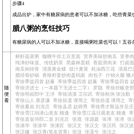
步骤4
成品出炉，家中有糖尿病的患者可以不加冰糖，吃些青菜
腊八粥的烹饪技巧
有糖尿病的人可以不加冰糖，直接喝粥吃菜也可以！五谷
鲜虾蔬菜粥
咖喱牛排土豆意面
营养美味炒南瓜
里脊
纯净好味道。传统奶茶
黑森林蛋糕
香菇滑肉末
打卤
南瓜焖排骨
清蒸黄金鲽
豉汁麦菜
耗油西兰花
清蒸巴
腊排骨砂锅
香辣籽姜炒肉盖码面
肉包子
什锦火腿 懒
寄徐季益四首 赵蕃
寄徐季益四首 赵蕃
寄徐季益四首 
随
寄徐济进士（一本题下无进士二字） 罗隐
寄徐径畈吏部
便
寄徐明叔郎中 王洋
寄徐清溪 卫宗武
寄徐秋涧 张汝勤
看
寄徐山人 唐彦谦
寄徐拾遗 谭用之
寄徐拾遗 谭用之
寄
寄徐夏叔 刘克庄
寄徐县丞 赵师秀
寄徐秀才斯远并呈庄
寄徐雪江珦潜山老友 顾逢
寄徐雪江温日观老友 顾逢
寄
寄徐直翁侍郎二首 刘克庄
张溉
张源庭
张溥
张溥
张
张涤华
张涤华
张漆匠
张汉文
张汉文
张汉民
张汉波
张汉镛
张汉青(笔名贺青)
张涟
张漾兮
张洁之