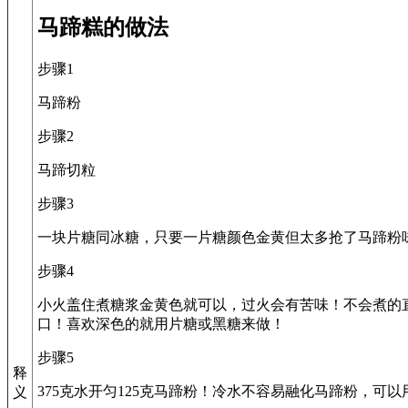
马蹄糕的做法
步骤1
马蹄粉
步骤2
马蹄切粒
步骤3
一块片糖同冰糖，只要一片糖颜色金黄但太多抢了马蹄粉
步骤4
小火盖住煮糖浆金黄色就可以，过火会有苦味！不会煮的
口！喜欢深色的就用片糖或黑糖来做！
步骤5
释
375克水开匀125克马蹄粉！冷水不容易融化马蹄粉，可
义