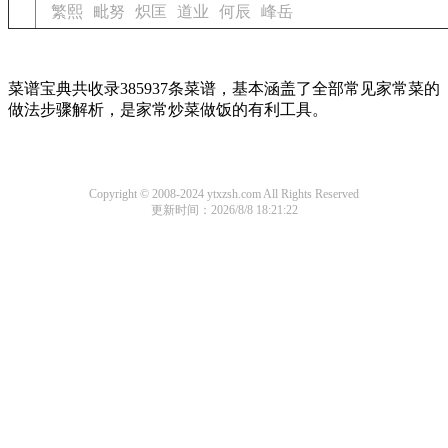
繁熙
毗努
炽匡
道业
何辰
峰岳
菜谱宝典共收录385937条菜谱，基本涵盖了全部常见家常菜的
做法步骤解析，是家常炒菜做饭的有利工具。
Copyright © 2008-2024 ytxzsh.com All Rights Reserved
更新时间：2026/8/8 18:21:22