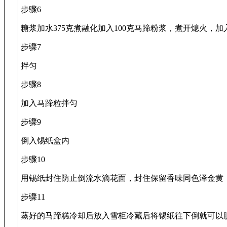
步骤6
糖浆加水375克煮融化加入100克马蹄粉浆，煮开熄火，
步骤7
拌匀
步骤8
加入马蹄粒拌匀
步骤9
倒入锡纸盒内
步骤10
用锡纸封住防止倒流水滴花面，封住保留香味同色泽金黄，
步骤11
蒸好的马蹄糕冷却后放入雪柜冷藏后将锡纸往下倒就可以