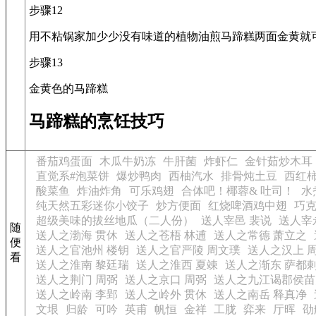
步骤12
用不粘锅家加少少没有味道的植物油煎马蹄糕两面金黄就
步骤13
金黄色的马蹄糕
马蹄糕的烹饪技巧
番茄鸡蛋面
木瓜牛奶冻
牛肝菌
炸虾仁
金针茹炒木耳
直觉系#泡菜饼
爆炒鸭肉
西柚汽水
排骨炖土豆
西红
酸菜鱼
炸油炸角
可乐鸡翅
合体吧！椰蓉& 吐司！
水
纯天然五彩迷你小饺子
炒方便面
红烧啤酒鸡中翅
巧
超级美味的拔丝地瓜（二人份）
送人宰邑 裴说
送人宰
随
送人之渤海 贯休
送人之苍梧 林逋
送人之常德 萧立之
便
送人之官池州 楼钥
送人之官严陵 周文璞
送人之汉上 
看
送人之淮南 黎廷瑞
送人之淮西 夏竦
送人之渐东 萨都
送人之荆门 周弼
送人之京口 周弼
送人之九江谒郡侯苗
送人之岭南 李郢
送人之岭外 贯休
送人之南岳 释真净
文垠
归龄
可吟
英甫
帆恒
金祥
工胧
弈来
厅晖
劭