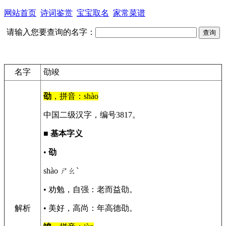
网站首页
诗词鉴赏
宝宝取名
家常菜谱
请输入您要查询的名字：
名字
劭竣
劭
，拼音：shào
中国二级汉字，编号3817。
■
基本字义
•
劭
shào ㄕㄠˋ
• 劝勉，自强：老而益劭。
解析
• 美好，高尚：年高德劭。