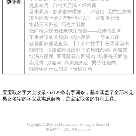
随便看
曼步厨房 - 自制美乃滋 + 塔塔酱
曼步厨房 - 舒芙蕾柠檬布丁
水煎包
毛式红烧肉
凑热闹茶叶蛋之荷叶也可以！
家常蛋炒饭
水晶玉米虾饺
巧克力乳酪
耘尚哈尼梯田红米试用报告——红米福圆粥
不用烤箱的叉烧肉
蚝油芦笋——简单方便
蒜蓉面鼓酱蒸鱼头
【十分钟快手】芒果冰淇淋
咖喱饭
少加点料做出醇香的原味酸奶
肉鳖茄
红汤方便面
家庭版蒜苗回锅肉
培根棍子面包
南瓜饼
炒斋河
私房烧鸡公
栗子红烧肉
咖喱牛肉土豆胡萝卜青椒洋葱
宝宝取名字大全收录352129条名字词条，基本涵盖了全部常见
男女名字的字义及寓意解析，是宝宝取名的有利工具。
Copyright © 2008-2024 ytxzsh.com All Rights Reserved
更新时间：2026/8/8 23:51:59