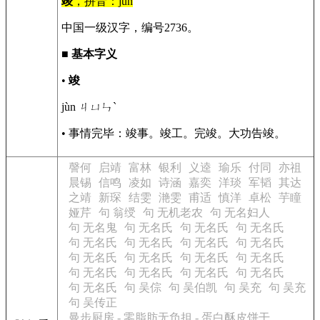
竣
，拼音：jùn
中国一级汉字，编号2736。
■
基本字义
•
竣
jùn ㄐㄩㄣˋ
• 事情完毕：竣事。竣工。完竣。大功告竣。
謦何
启靖
富林
银利
义逵
瑜乐
付同
亦祖
晨锡
信鸣
凌如
诗涵
嘉奕
洋琰
军韬
其达
之靖
新琛
结雯
滟雯
甫适
慎洋
卓松
芋瞳
娅芹
句 翁绶
句 无机老农
句 无名妇人
句 无名鬼
句 无名氏
句 无名氏
句 无名氏
句 无名氏
句 无名氏
句 无名氏
句 无名氏
句 无名氏
句 无名氏
句 无名氏
句 无名氏
句 无名氏
句 无名氏
句 无名氏
句 无名氏
句 无名氏
句 吴倧
句 吴伯凯
句 吴充
句 吴充
句 吴传正
曼步厨房 - 零脂肪无负担 - 蛋白酥皮饼干