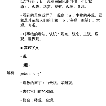
以定行止；ｂ．观察民间风俗习惯，生活状
态）。观阵。观赏。观察。观感。参观。
• 看到的景象或样子：观瞻（ａ．事物的外观、景
象及其留给人们的印象；ｂ．注视，瞻望）。大
观。奇观。
• 对事物的看法、认识：观点。观念。主观。客
观。世界观。
■
其它字义
•
观
（觀）
解析
guàn ㄍㄨㄢˋ
• 道教的庙宇：白云观。紫阳观。
• 古代宫门前的双阙。
• 楼台：楼观。台观。