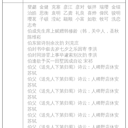
燮勰
金健
克塞
彦江
彦对
钣拌
瑞璎
金镭
治皓
思衡
袁明
乙龚
礼良
喜烨
偉民
骏明
璎茗
子硕
滢屺
颛顺
小富
如歌
牧可
洗恋
志奇
伯成先生席上赋赠韩修龄（韩，关中人，圣秋
陈维崧
伯东留诗别余次韵 刘克庄
伯封书中叙去岁七夕之乐因寄 李洪
伯封同游霅上事毕遽索别次韵 李洪
伯逢欲予买一田墅因成自讼 宋祁
伯父《送先人下第归蜀》诗云︰人稀野店休安
苏轼
伯父《送先人下第归蜀》诗云︰人稀野店休安
苏轼
伯父《送先人下第归蜀》诗云︰人稀野店休安
苏轼
伯父《送先人下第归蜀》诗云︰人稀野店休安
苏轼
伯父《送先人下第归蜀》诗云︰人稀野店休安
苏轼
伯父《送先人下第归蜀》诗云︰人稀野店休安