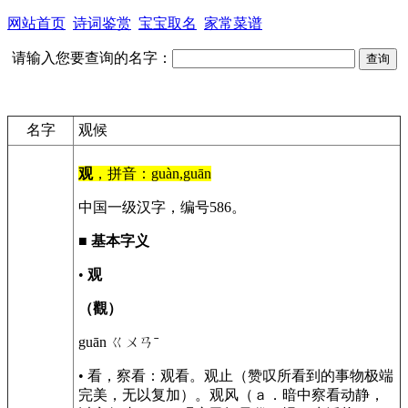
网站首页
诗词鉴赏
宝宝取名
家常菜谱
请输入您要查询的名字：
名字
观候
观
，拼音：guàn,guān
中国一级汉字，编号586。
■
基本字义
•
观
（觀）
guān ㄍㄨㄢˉ
• 看，察看：观看。观止（赞叹所看到的事物极端
完美，无以复加）。观风（ａ．暗中察看动静，