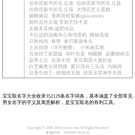
伯恭侄家书所见 丘葵
伯恭侄家书所见 丘葵
伯恭侄家书所见 丘葵
大理石芝士蛋糕
糖酥麻花
墨西哥鳄梨酱(guacamole)
双料凉伴豆腐 零厨艺快手菜
太极木耳糊-减肥佳品
卡仕达奶油酱夹心海绵蛋糕
辣椒蒸饭
豆角炖肉
春饼
参巴酱蒸鱼头
土豆丝饼（洋芋擦擦）
小米南瓜粥
宫保鸡丁家庭版
荷叶煎蛋
蝴蝶酥
蒜瓣烧南瓜
蒜香土豆
韭菜水饺
黄瓜鹅蛋火腿炒饭
白芝麻奥尔良鸡翅
夏日清补三头汤
汽锅鸡
豆香牛肉丁
猪颈肉叉烧
抹茶冰淇淋华夫饼
宝宝取名字大全收录352129条名字词条，基本涵盖了全部常见
男女名字的字义及寓意解析，是宝宝取名的有利工具。
Copyright © 2008-2024 ytxzsh.com All Rights Reserved
更新时间：2026/8/9 20:04:32