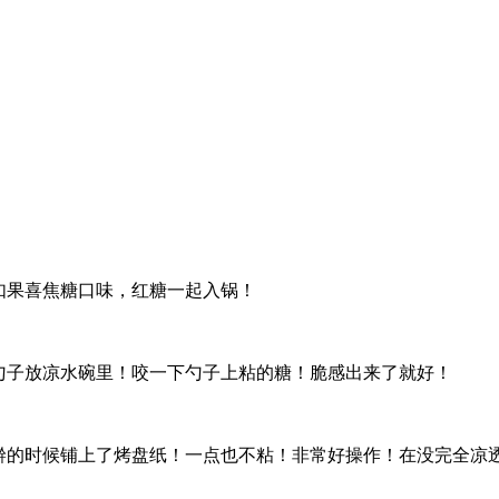
如果喜焦糖口味，红糖一起入锅！
勺子放凉水碗里！咬一下勺子上粘的糖！脆感出来了就好！
擀的时候铺上了烤盘纸！一点也不粘！非常好操作！在没完全凉