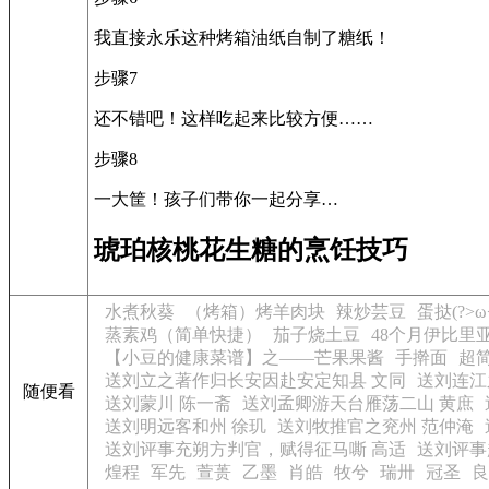
我直接永乐这种烤箱油纸自制了糖纸！
步骤7
还不错吧！这样吃起来比较方便……
步骤8
一大筐！孩子们带你一起分享…
琥珀核桃花生糖的烹饪技巧
水煮秋葵
（烤箱）烤羊肉块
辣炒芸豆
蛋挞(?>ω<
蒸素鸡（简单快捷）
茄子烧土豆
48个月伊比里
【小豆的健康菜谱】之——芒果果酱
手擀面
超
送刘立之著作归长安因赴安定知县 文同
送刘连江
随便看
送刘蒙川 陈一斋
送刘孟卿游天台雁荡二山 黄庶
送刘明远客和州 徐玑
送刘牧推官之兖州 范仲淹
送刘评事充朔方判官，赋得征马嘶 高适
送刘评事
煌程
军先
萱蒉
乙墨
肖皓
牧兮
瑞卅
冠圣
良