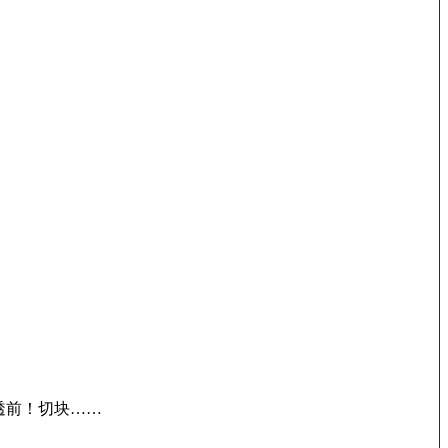
透前！切块……